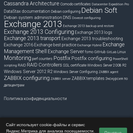
Cassandra Architecture
Comodo certificates
Datacenter Expedition Pro
Debian Soft
DataStax documentation
Debian configuring
Debian system administration
DNS
Dovecot configuring
Exchange 2013
Exchange 2013 backup and restore
Exchange 2013 Configuring
Exchange 2013 logs
Exchange 2013 transport
Exchange 2013 troubleshooting
Exchange
Exchange 2016
Exchange best practice
Exchange Hybrid
Management Shell
Exchange Server
fsmo
GitHub
Linux
GitLab
Monitoring
Postfix
Postfix configuring
perf counters
PowerShell
RAID Controllers
RAID
SSL certificate
Windows Server 2008 R2
scripting
Windows Server 2012 R2
Windows Server Configuring
ZABBIX agent
ZABBIX configuring
ZABBIX templates
Экскурсия по
ZABBIX server
датацентрам
Политика конфиденциальности
Сайт использует cookie-файлы и сервис
Copyright © 2026
blog.bissquit.com
. Все права защищены.
Яндекс.Метрика для анализа посещаемости.
Тема
Accelerate
от ThemeGrill. На платформе
WordPress
.
Понятно