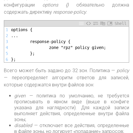
конфигурации
options {}
обязательно должна
содержать директиву
response-policy
:
Shell
1
options {
2
...
3
        response-policy {
4
                zone "rpz" policy given;
5
        };
6
};
Всего может быть задано до 32 зон. Политика —
policy
— переопределяет алгоритм ответов для записей,
которые содержатся внутри файлов зон:
given
— политика по умолчанию, не требуется
прописывать в явном виде (выше в конфиге
указана для наглядности). Для каждой записи
выполняет действия, определенные внутри файла
зоны;
disabled
— отключает все действия, определенные
в файле зоны, но логирует «попадание» запросов;