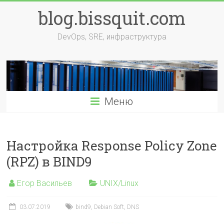
Перейти
blog.bissquit.com
к
содержимому
DevOps, SRE, инфраструктура
Меню
Настройка Response Policy Zone
(RPZ) в BIND9
Егор Васильев
UNIX/Linux
03.07.2019
bind9
,
Debian Soft
,
DNS