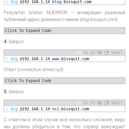
1
dig
@
192.168.1.14
blog
.bissquit
.com
Результат (status: NOERROR — возвращен реальный
публичный адрес доменного имени
blog.bissquit.com
):
Click To Expand Code
4.
Запрос:
Shell
1
dig
@
192.168.1.14
www
.bissquit
.com
Ответ (
connection timed out
):
Click To Expand Code
5.
Запрос:
Shell
1
dig
@
192.168.1.14
ns1
.bissquit
.com
С ответом в этом случае все несколько сложнее, ведь
мы должны убедиться в том, что сервер вынуждает