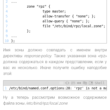
2
...
3
        zone "rpz" {
4
                type master;
5
                allow-transfer { "none"; };
6
                allow-query { "none"; };
7
                file "/etc/bind/rpz/local.zone";
8
        };
9
...
10
};
Имя зоны должно совпадать с именем внутри
директивы
response-policy
. Также указанная зона «rpz»
должна содержаться в каждом представлении, если у
вас их несколько. Иначе получите ошибку наподобие
этой:
Shell
1
/etc/bind/named.conf.options:28: 'rpz' is not a mas
Ну а теперь рассмотрим возможное содержимое
файла зоны
/etc/bind/rpz/local.zone
: