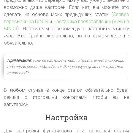
Предполагаю, что сервер BIND9 у вас уже установлен и
возможно даже настроен. Если нет, вы можете это
сделать на основе моих предыдущих статей (
Сервер
пересылки на BIND9
и
Настройка представлений (View) в
BIND9
). Настоятельно рекомендую настроить утилиту
rndc.
Это крайне желательно, но на самом деле не
обязательно.
Примечание:
если не настроили rndc, то просто вместо команды
rndc reload выполняйте обычный перезапуск демона — systemctl
restart bind9.
В любом случае в конце статьи обязательно будет
секция с итоговыми конфигами, чтобы вы не
запутались.
Настройка
Для настройки функционала RPZ основная секция