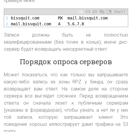
примере ниже:
Shell
1
bissquit.com 		MX	mail.bissquit.com
2
mail.bissquit.com 	A	5.6.7.8
Записи должны быть не полностью
квалифицированными (без точек в конце), иначе днс-
сервер будет возвращать некорректный ответ.
Порядок опроса серверов
Может показаться, что как только вы запрашиваете
какую-либо запись из зоны RPZ у бинда, он сразу
возвращает вам ответ. На самом деле на стороне
сервера все выглядит сложнее. Перед возвращением
ответа он сначала лезет к публичным серверам
(указаны в форвардерах), чтобы узнать а нет ли у них
той записи, которую запрашивает клиент. Это
поведение хорошо иллюстрирует дамп трафика на 53
порту: