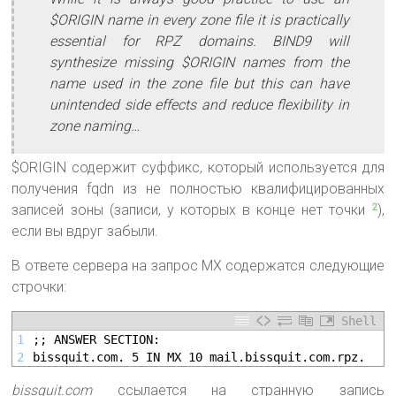
$ORIGIN name in every zone file it is practically
essential for RPZ domains. BIND9 will
synthesize missing $ORIGIN names from the
name used in the zone file but this can have
unintended side effects and reduce flexibility in
zone naming…
$ORIGIN содержит суффикс, который используется для
получения fqdn из не полностью квалифицированных
записей зоны (записи, у которых в конце нет точки
),
2
если вы вдруг забыли.
В ответе сервера на запрос MX содержатся следующие
строчки:
Shell
1
;; ANSWER SECTION:
2
bissquit.com. 5 IN MX 10 mail.bissquit.com.rpz.
bissquit.com
ссылается на странную запись