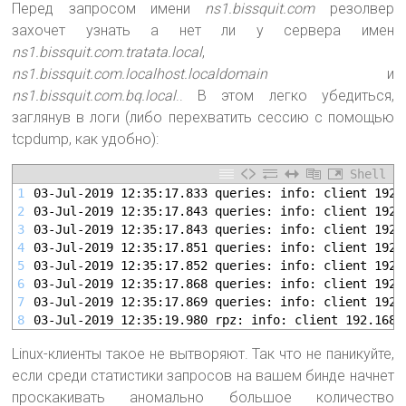
Перед запросом имени
ns1.bissquit.com
резолвер
захочет узнать а нет ли у сервера имен
ns1.bissquit.com.tratata.local
,
ns1.bissquit.com.localhost.localdomain
и
ns1.bissquit.com.bq.local
.. В этом легко убедиться,
заглянув в логи (либо перехватить сессию с помощью
tcpdump, как удобно):
Shell
1
03-Jul-2019 12:35:17.833 queries: info: client 192.
2
03-Jul-2019 12:35:17.843 queries: info: client 192.
3
03-Jul-2019 12:35:17.843 queries: info: client 192.
4
03-Jul-2019 12:35:17.851 queries: info: client 192.
5
03-Jul-2019 12:35:17.852 queries: info: client 192.
6
03-Jul-2019 12:35:17.868 queries: info: client 192.
7
03-Jul-2019 12:35:17.869 queries: info: client 192.
8
03-Jul-2019 12:35:19.980 rpz: info: client 192.168.
Linux-клиенты такое не вытворяют. Так что не паникуйте,
если среди статистики запросов на вашем бинде начнет
проскакивать аномально большое количество