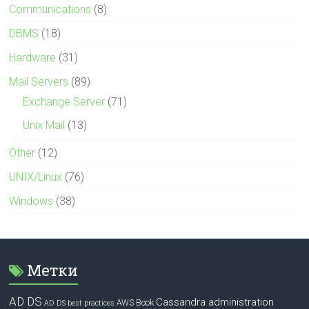
Communications
(8)
DBMS
(18)
Hardware
(31)
Mail Servers
(89)
Exchange Server
(71)
Unix Mail
(13)
Other
(12)
UNIX/Linux
(76)
Windows
(38)
Метки
AD DS
Cassandra administration
Book
AWS
AD DS best practices