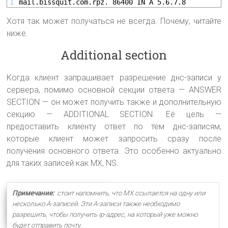
1
mail.bissquit.com.rpz. 86400 IN A 5.6.7.8
Хотя так может получаться не всегда. Почему, читайте
ниже.
Additional section
Когда клиент запрашивает разрешение днс-записи у
сервера, помимо основной секции ответа — ANSWER
SECTION — он может получить также и дополнительную
секцию — ADDITIONAL SECTION. Её цель —
предоставить клиенту ответ по тем днс-записям,
которые клиент может запросить сразу после
получения основного ответа. Это особенно актуально
для таких записей как MX, NS.
Примечание:
стоит напомнить, что MX ссылается на одну или
несколько А-записей. Эти А-записи также необходимо
разрешить, чтобы получить ip-адрес, на который уже можно
будет отправить почту.