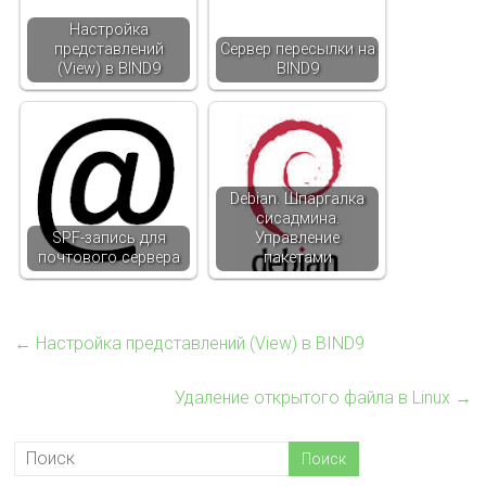
Настройка
представлений
Сервер пересылки на
(View) в BIND9
BIND9
Debian. Шпаргалка
сисадмина.
SPF-запись для
Управление
почтового сервера
пакетами
←
Настройка представлений (View) в BIND9
Удаление открытого файла в Linux
→