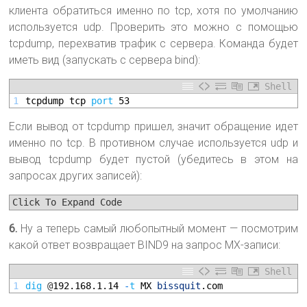
клиента обратиться именно по tcp, хотя по умолчанию
используется udp. Проверить это можно с помощью
tcpdump, перехватив трафик с сервера. Команда будет
иметь вид (запускать с сервера bind):
Shell
1
tcpdump 
tcp 
port
53
Если вывод от tcpdump пришел, значит обращение идет
именно по tcp. В противном случае используется udp и
вывод tcpdump будет пустой (убедитесь в этом на
запросах других записей):
Click To Expand Code
6.
Ну а теперь самый любопытный момент — посмотрим
какой ответ возвращает BIND9 на запрос MX-записи:
Shell
1
dig
@
192.168.1.14
-
t
MX 
bissquit
.com