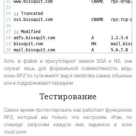
22
www.bissquit.com                CNAME   rpz-drop.
23
24
;; Truncated
25
ns1.bissquit.com                CNAME   rpz-tcp-on
26
27
;; Modified
28
adfs.bissquit.com               A       1.2.3.4
29
bissquit.com                    MX      mail.bissq
30
mail.bissquit.com               A       5.6.7.8
Хоть в файле и присутствуют записи SOA и NS, они
служат лишь для формальной совместимости, ведь
зоны RPZ по сути имеют вид и свойства самых обычных
зон и поддерживают передачи.
Тестирование
Самое время протестировать как работает функционал
RPZ, который мы только что настроили. Итак, по
очереди запросим каждое имя, заданное в зоне
local.zone
.