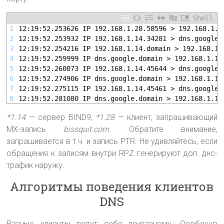
Shell
1
12:19:52.253626 IP 192.168.1.28.58596 > 192.168.1.1
2
12:19:52.253932 IP 192.168.1.14.34281 > dns.google.
3
12:19:52.254216 IP 192.168.1.14.domain > 192.168.1.
4
12:19:52.259999 IP dns.google.domain > 192.168.1.14
5
12:19:52.260073 IP 192.168.1.14.45644 > dns.google.
6
12:19:52.274906 IP dns.google.domain > 192.168.1.14
7
12:19:52.275115 IP 192.168.1.14.45461 > dns.google.
8
12:19:52.281080 IP dns.google.domain > 192.168.1.14
*1.14
— сервер BIND9,
*1.28
— клиент, запрашивающий
MX-запись
bissquit.com
. Обратите внимание,
запрашивается в т.ч. и запись PTR. Не удивляйтесь, если
обращения к записям внутри RPZ генерируют доп. днс-
трафик наружу.
Алгоритмы поведения клиентов
DNS
Разные клиенты ведут себя по-разному. Особенно