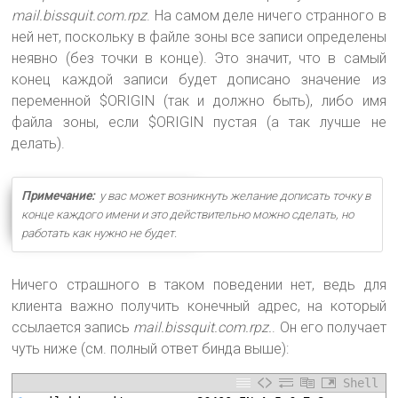
mail.bissquit.com.rpz
. На самом деле ничего странного в
ней нет, поскольку в файле зоны все записи определены
неявно (без точки в конце). Это значит, что в самый
конец каждой записи будет дописано значение из
переменной $ORIGIN (так и должно быть), либо имя
файла зоны, если $ORIGIN пустая (а так лучше не
делать).
Примечание:
у вас может возникнуть желание дописать точку в
конце каждого имени и это действительно можно сделать, но
работать как нужно не будет.
Ничего страшного в таком поведении нет, ведь для
клиента важно получить конечный адрес, на который
ссылается запись
mail.bissquit.com.rpz.
. Он его получает
чуть ниже (см. полный ответ бинда выше):
Shell