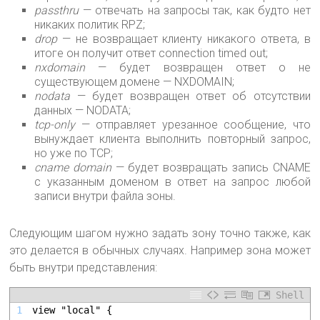
passthru
— отвечать на запросы так, как будто нет
никаких политик RPZ;
drop
— не возвращает клиенту никакого ответа, в
итоге он получит ответ connection timed out;
nxdomain
— будет возвращен ответ о не
существующем домене — NXDOMAIN;
nodata
— будет возвращен ответ об отсутствии
данных — NODATA;
tcp-only
— отправляет урезанное сообщение, что
вынуждает клиента выполнить повторный запрос,
но уже по TCP;
cname domain
— будет возвращать запись CNAME
с указанным доменом в ответ на запрос любой
записи внутри файла зоны.
Следующим шагом нужно задать зону точно также, как
это делается в обычных случаях. Например зона может
быть внутри представления:
Shell
1
view "local" {