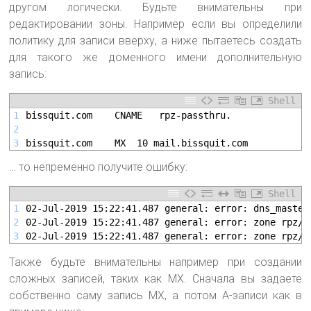
другом логически. Будьте внимательны при
редактировании зоны. Например если вы определили
политику для записи вверху, а ниже пытаетесь создать
для такого же доменного имени дополнительную
запись:
Shell
1
bissquit.com	CNAME	rpz-passthru.
2
3
bissquit.com	MX	10 mail.bissquit.com
… то непременно получите ошибку:
Shell
1
02-Jul-2019 15:22:41.487 general: error: dns_master
2
02-Jul-2019 15:22:41.487 general: error: zone rpz/I
3
02-Jul-2019 15:22:41.487 general: error: zone rpz/I
Также будьте внимательны например при создании
сложных записей, таких как MX. Сначала вы задаете
собственно саму запись MX, а потом А-записи как в