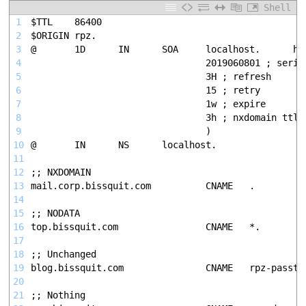
Shell
1
$TTL    86400
2
$ORIGIN rpz.
3
@       1D      IN      SOA     localhost.      ho
4
                                2019060801 ; seria
5
                                3H ; refresh
6
                                15 ; retry
7
                                1w ; expire
8
                                3h ; nxdomain ttl
9
                                )
10
@       IN      NS      localhost.
11
12
;; NXDOMAIN
13
mail.corp.bissquit.com          CNAME   .
14
15
;; NODATA
16
top.bissquit.com                CNAME   *.
17
18
;; Unchanged
19
blog.bissquit.com               CNAME   rpz-passth
20
21
;; Nothing