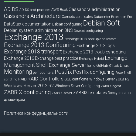
AD DS
Cassandra administration
Book
AWS
AD DS best practices
Cassandra Architecture
Comodo certificates
Datacenter Expedition Pro
Debian Soft
DataStax documentation
Debian configuring
Debian system administration
DNS
Dovecot configuring
Exchange 2013
Exchange 2013 backup and restore
Exchange 2013 Configuring
Exchange 2013 logs
Exchange 2013 transport
Exchange 2013 troubleshooting
Exchange
Exchange 2016
Exchange best practice
Exchange Hybrid
Management Shell
Exchange Server
fsmo
GitHub
Linux
GitLab
Monitoring
Postfix
Postfix configuring
perf counters
PowerShell
RAID Controllers
RAID
SSL certificate
Windows Server 2008 R2
scripting
Windows Server 2012 R2
Windows Server Configuring
ZABBIX agent
ZABBIX configuring
ZABBIX templates
Экскурсия по
ZABBIX server
датацентрам
Политика конфиденциальности