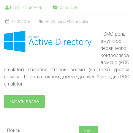
Егор Васильев
Windows
22.03.2016
AD DS
,
fsmo
,
PDC emulator
FSMO-роль
эмулятор
первичного
контроллера
домена (PDC
emulator) является второй ролью (из трех) уровня
домена. То есть в одном домене должен быть один PDC
emulator
Читать далее