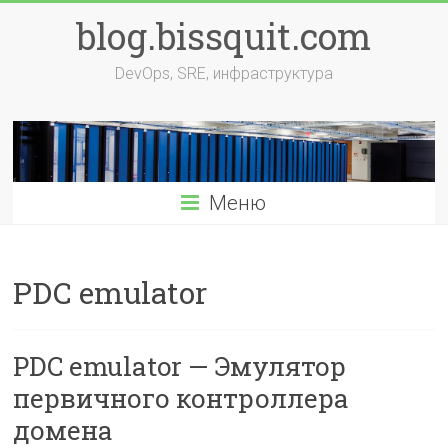
Перейти
blog.bissquit.com
к
содержимому
DevOps, SRE, инфраструктура
Меню
PDC emulator
PDC emulator — Эмулятор
первичного контроллера
домена