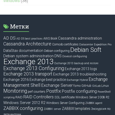
Windows
(38)
Метки
AD DS
Cassandra administration
Book
AWS
AD DS best practices
Cassandra Architecture
Comodo certificates
Datacenter Expedition Pro
Debian Soft
DataStax documentation
Debian configuring
Debian system administration
DNS
Dovecot configuring
Exchange 2013
Exchange 2013 backup and restore
Exchange 2013 Configuring
Exchange 2013 logs
Exchange 2013 transport
Exchange 2013 troubleshooting
Exchange
Exchange 2016
Exchange best practice
Exchange Hybrid
Management Shell
Exchange Server
fsmo
GitHub
Linux
GitLab
Monitoring
Postfix
Postfix configuring
perf counters
PowerShell
RAID Controllers
RAID
SSL certificate
Windows Server 2008 R2
scripting
Windows Server 2012 R2
Windows Server Configuring
ZABBIX agent
ZABBIX configuring
ZABBIX templates
Экскурсия по
ZABBIX server
датацентрам