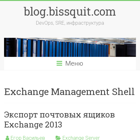
Перейти
blog.bissquit.com
к
содержимому
DevOps, SRE, инфраструктура
Меню
Exchange Management Shell
Экспорт почтовых ящиков
Exchange 2013
Егор Васильев
Exchange Server