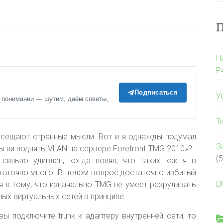
П
Н
P
Подписаться
У
 понимании — шутим, даём советы,
Т
осещают странные мысли. Вот и я однажды подумал
З
ы ни поднять VLAN на сервере Forefront TMG 2010»?..
(5
сильно удивлен, когда понял, что таких как я в
таточно много. В целом вопрос достаточно избитый
D
я к тому, что изначально TMG не умеет разруливать
ных виртуальных сетей в принципе
.
вы подключите trunk к адаптеру внутренней сети, то