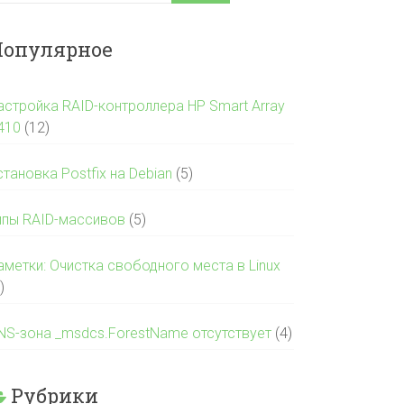
опулярное
астройка RAID-контроллера HP Smart Array
410
(12)
становка Postfix на Debian
(5)
ипы RAID-массивов
(5)
аметки: Очистка свободного места в Linux
)
NS-зона _msdcs.ForestName отсутствует
(4)
Рубрики