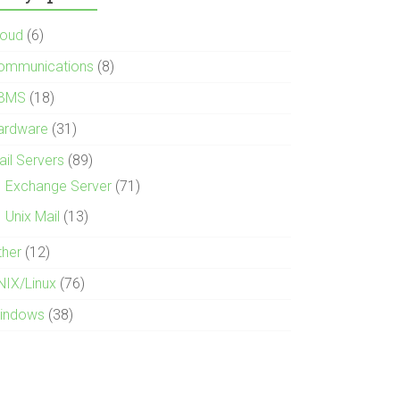
loud
(6)
ommunications
(8)
BMS
(18)
ardware
(31)
ail Servers
(89)
Exchange Server
(71)
Unix Mail
(13)
ther
(12)
NIX/Linux
(76)
indows
(38)