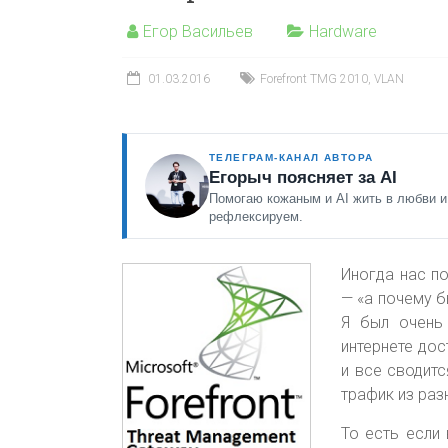
Егор Васильев
Hardware
01.03.2016
Forefront TMG 2010
,
VLAN
ТЕЛЕГРАМ-КАНАЛ АВТОРА
Егорыч поясняет за AI
Помогаю кожаным и AI жить в любви и
рефлексируем.
Иногда нас п
— «а почему б
Я был очень 
интернете дос
и все сводитс
трафик из раз
То есть если 