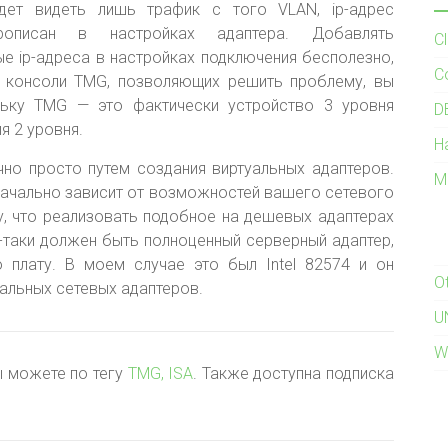
ет видеть лишь трафик с того VLAN, ip-адрес
рописан в настройках адаптера. Добавлять
C
е ip-адреса в настройках подключения бесполезно,
C
в консоли TMG, позволяющих решить проблему, вы
льку TMG — это фактически устройство 3 уровня
D
я 2 уровня.
H
о просто путем создания виртуальных адаптеров.
M
начально зависит от возможностей вашего сетевого
у, что реализовать подобное на дешевых адаптерах
се-таки должен быть полноценный серверный адаптер,
 плату. В моем случае это был Intel 82574 и он
O
альных сетевых адаптеров.
U
W
ы можете по тегу
TMG, ISA
. Также доступна подписка