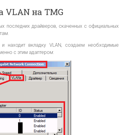
а VLAN на TMG
х последних драйверов, скаченных с официальных
там.
 и находит вкладку VLAN, создаем необходимые
менно с этим адаптером: