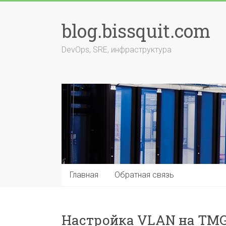
Перейти
к
blog.bissquit.com
содержимому
DevOps, SRE, инфраструктура
Главная
Обратная связь
Настройка VLAN на TM