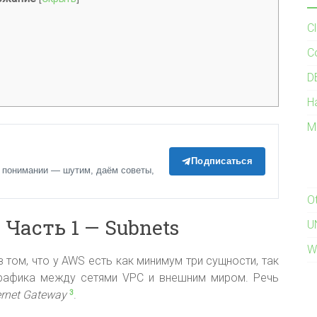
C
C
D
H
M
Подписаться
 понимании — шутим, даём советы,
O
 Часть 1 — Subnets
U
W
 том, что у AWS есть как минимум три сущности, так
трафика между сетями VPC и внешним миром. Речь
ernet Gateway
.
3