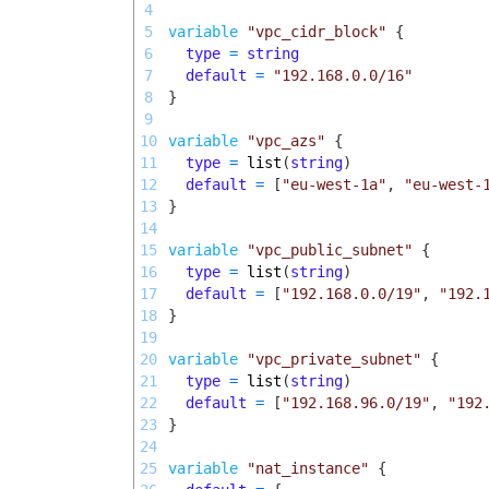
4
5
variable
"vpc_cidr_block"
{
6
type
=
string
7
default
=
"192.168.0.0/16"
8
}
9
10
variable
"vpc_azs"
{
11
type
=
list
(
string
)
12
default
=
[
"eu-west-1a"
,
"eu-west-
13
}
14
15
variable
"vpc_public_subnet"
{
16
type
=
list
(
string
)
17
default
=
[
"192.168.0.0/19"
,
"192.
18
}
19
20
variable
"vpc_private_subnet"
{
21
type
=
list
(
string
)
22
default
=
[
"192.168.96.0/19"
,
"192
23
}
24
25
variable
"nat_instance"
{