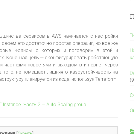
П
Т
ьшинства сервисов в AWS начинается с настройки
 своем это достаточно простая операция, но все же
торые нюансы
, о которых и поговорим в этой и
Н
ях. Конечная цель — сконфигурировать работающую
к
 и частными подсетями и выходом в интернет через
е того, не помешает лишняя отказоустойчивость на
D
структуру планируется из кода, используя Terraform.
(9
С
 Instance. Часть 2 — Auto Scaling group
О
ржание
[
Скрыть
]