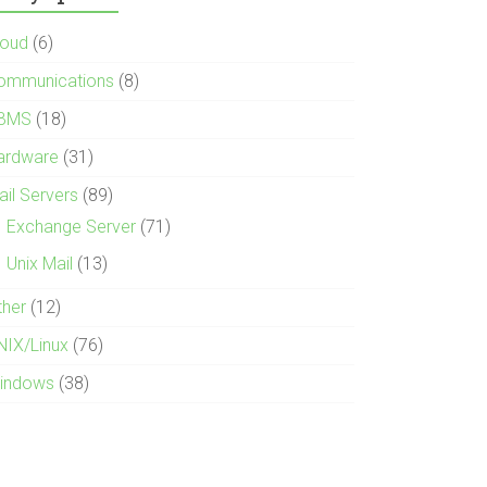
loud
(6)
ommunications
(8)
BMS
(18)
ardware
(31)
ail Servers
(89)
Exchange Server
(71)
Unix Mail
(13)
ther
(12)
NIX/Linux
(76)
indows
(38)