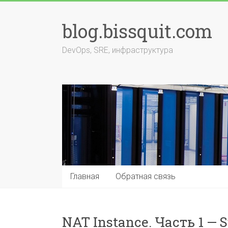
Перейти
к
blog.bissquit.com
содержимому
DevOps, SRE, инфраструктура
Главная
Обратная связь
NAT Instance. Часть 1 — 