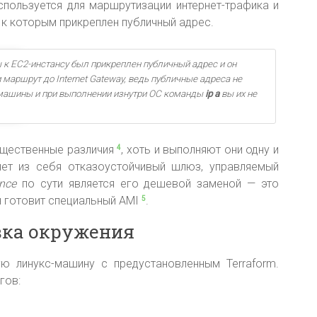
спользуется для маршрутизации интернет-трафика и
 к которым прикреплен публичный адрес.
 к EC2-инстансу был прикреплен публичный адрес и он
 маршрут до Internet Gateway, ведь публичные адреса не
машины и при выполнении изнутри ОС команды
ip a
вы их не
ущественные различия
, хоть и выполняют они одну и
4
ет из себя отказоустойчивый шлюз, управляемый
ance
по сути является его дешевой заменой — это
н готовит специальный AMI
.
5
вка окружения
ю линукс-машину с предустановленным Terraform.
гов: