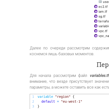
Далее по очереди рассмотрим содержим
коснемся лишь базовых моментов.
Пер
Для начала рассмотрим файл
variables.tf
внимание, что везде присутствует значе
параметры, а можете оставить все как ест
1
variable
"region"
{
2
default
=
"eu-west-1"
3
}