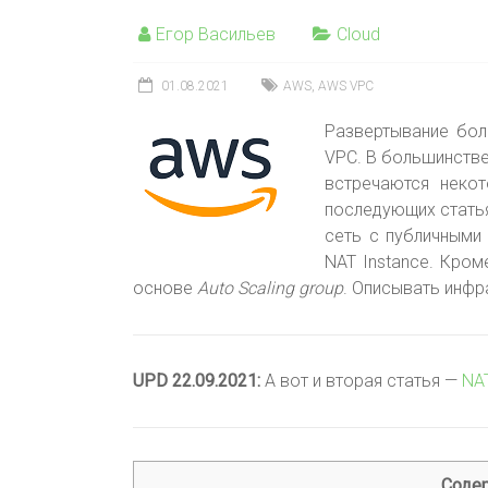
Егор Васильев
Cloud
01.08.2021
AWS
,
AWS VPC
Развертывание бол
VPC. В большинстве
встречаются неко
последующих стать
сеть с публичными
NAT Instance. Кром
основе
Auto Scaling group
. Описывать инфра
UPD 22.09.2021:
А вот и вторая статья —
NAT
Соде