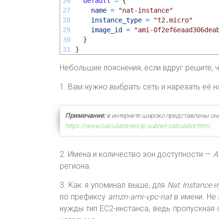
26
default
=
{
27
name
=
"nat-instance"
28
instance_type
=
"t2.micro"
29
image_id
=
"ami-0f2ef6eaad306dea
30
}
31
}
Небольшие пояснения, если вдруг решите, ч
1. Вам нужно выбрать сеть и нарезать её 
Примечание:
в интернете широко представлены он
https://www.calculator.net/ip-subnet-calculator.html
.
2. Имена и количество зон доступности —
A
региона.
3. Как я упоминал выше, для
Nat Instance
н
по префиксу
amzn-ami-vpc-nat
в имени. Не
нужды тип EC2-инстанса, ведь пропускная