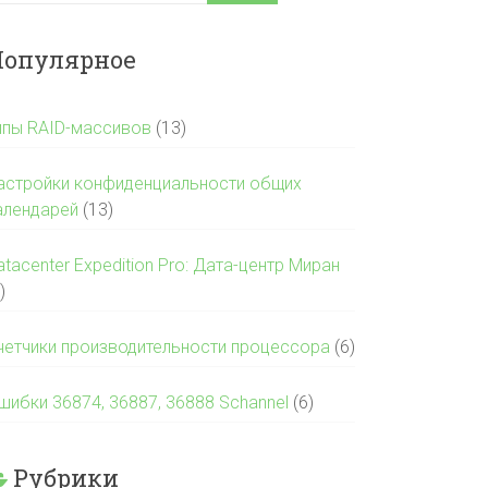
опулярное
ипы RAID-массивов
(13)
астройки конфиденциальности общих
алендарей
(13)
atacenter Expedition Pro: Дата-центр Миран
)
четчики производительности процессора
(6)
шибки 36874, 36887, 36888 Schannel
(6)
Рубрики