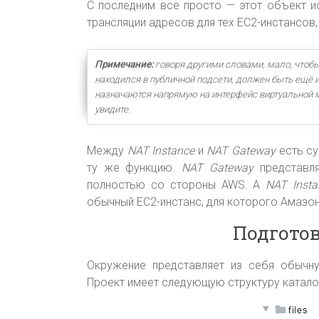
С последним все просто — этот объект и
трансляции адресов для тех EC2-инстансов,
Примечание:
говоря другими словами, мало, чтобы
находился в публичной подсети, должен быть ещё и
назначаются напрямую на интерфейс виртуальной 
увидите.
Между
NAT Instance
и
NAT Gateway
есть с
ту же функцию.
NAT Gateway
представля
полностью со стороны AWS. А
NAT Inst
обычный EC2-инстанс, для которого Амазо
Подгото
Окружение представляет из себя обычну
Проект имеет следующую структуру катало