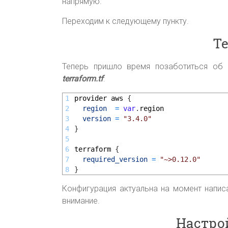
напрямую.
Переходим к следующему пункту.
Te
Теперь пришло время позаботиться об 
terraform.tf
:
1
provider
aws
{
2
region
=
var
.
region
3
version
=
"3.4.0"
4
}
5
6
terraform
{
7
required_version
=
"~>0.12.0"
8
}
Конфигурация актуальна на момент написа
внимание.
Настро