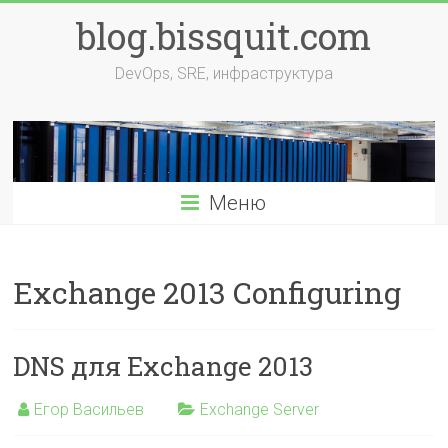
Перейти
blog.bissquit.com
к
содержимому
DevOps, SRE, инфраструктура
Меню
Exchange 2013 Configuring
DNS для Exchange 2013
Егор Васильев
Exchange Server