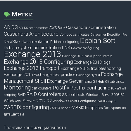
Метки
AD DS
Cassandra administration
Book
AWS
AD DS best practices
Cassandra Architecture
Comodo certificates
Datacenter Expedition Pro
Debian Soft
DataStax documentation
Debian configuring
Debian system administration
DNS
Dovecot configuring
Exchange 2013
Exchange 2013 backup and restore
Exchange 2013 Configuring
Exchange 2013 logs
Exchange 2013 transport
Exchange 2013 troubleshooting
Exchange
Exchange 2016
Exchange best practice
Exchange Hybrid
Management Shell
Exchange Server
fsmo
GitHub
Linux
GitLab
Monitoring
Postfix
Postfix configuring
perf counters
PowerShell
RAID Controllers
RAID
SSL certificate
Windows Server 2008 R2
scripting
Windows Server 2012 R2
Windows Server Configuring
ZABBIX agent
ZABBIX configuring
ZABBIX templates
Экскурсия по
ZABBIX server
датацентрам
Политика конфиденциальности